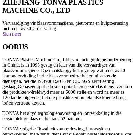
ZHEJIANG TONVA PLASTICS
MACHINE CO., LTD
Vervaardiging vir blaasvormmasjiene, gietvorms en hulptoerusting
met meer as 30 jare ervaring
Sien meer
OOR
US
TONVA Plastics Machine Co., Ltd is 'n hoëtegnologie-onderneming
in China, is in 1993 gestig en leier van die vervaardiger van
blaasvormmasjiene. Die maatskappy het 'n groep wat meer as 20
jaar ondervinding in die blaasvormbedryf het en uitstekende
diensspan, het die ISO9001:2016 en CE, SGS-sertifisering
geslaag.Gebaseer op die beste reputasie en eersteklas diens, verkoop
die produkte wêreldwyd meer as 5000 stelle en word na meer as
120 lande uitgevoer, het die plaaslike en buitelandse kliënte hoogs
lof en vertroue gewen.
TONVA het altyd tegnologienavorsing en -ontwikkeling in die
eerste plek geplaas en het tans 52 patente.
TONVA volg die "kwaliteit van oorlewing, innovasie en
ontwikkeling, markgerig, diens vir die doel" besigheidsfilosofie, ons