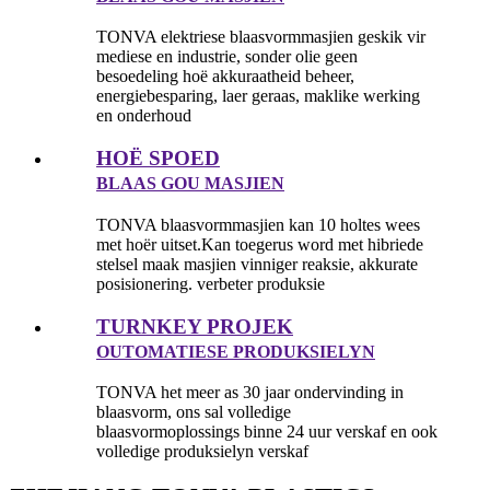
TONVA elektriese blaasvormmasjien geskik vir
mediese en industrie, sonder olie geen
besoedeling hoë akkuraatheid beheer,
energiebesparing, laer geraas, maklike werking
en onderhoud
HOË SPOED
BLAAS GOU MASJIEN
TONVA blaasvormmasjien kan 10 holtes wees
met hoër uitset.Kan toegerus word met hibriede
stelsel maak masjien vinniger reaksie, akkurate
posisionering. verbeter produksie
TURNKEY PROJEK
OUTOMATIESE PRODUKSIELYN
TONVA het meer as 30 jaar ondervinding in
blaasvorm, ons sal volledige
blaasvormoplossings binne 24 uur verskaf en ook
volledige produksielyn verskaf