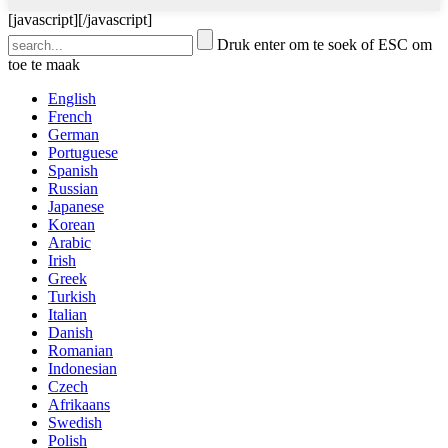
[javascript]
[/javascript]
Druk enter om te soek of ESC om
toe te maak
English
French
German
Portuguese
Spanish
Russian
Japanese
Korean
Arabic
Irish
Greek
Turkish
Italian
Danish
Romanian
Indonesian
Czech
Afrikaans
Swedish
Polish