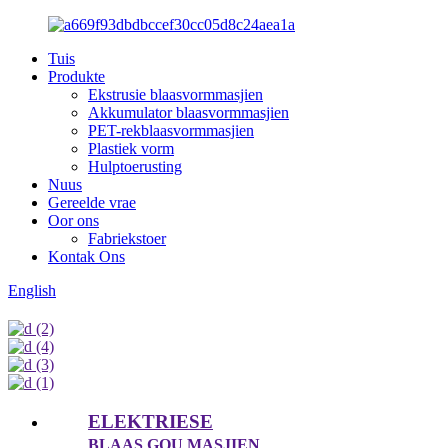
Tuis
Produkte
Ekstrusie blaasvormmasjien
Akkumulator blaasvormmasjien
PET-rekblaasvormmasjien
Plastiek vorm
Hulptoerusting
Nuus
Gereelde vrae
Oor ons
Fabriekstoer
Kontak Ons
English
ELEKTRIESE
BLAAS GOU MASJIEN