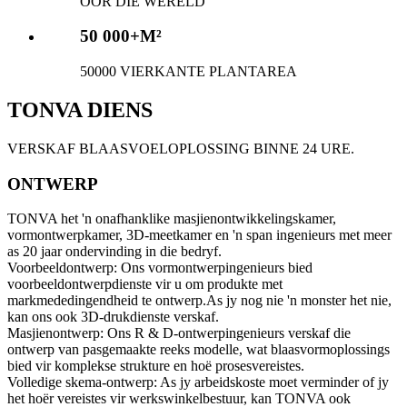
OOR DIE WÊRELD
50 000+
M²
50000 VIERKANTE PLANTAREA
TONVA DIENS
VERSKAF BLAASVOELOPLOSSING BINNE 24 URE.
ONTWERP
TONVA het 'n onafhanklike masjienontwikkelingskamer,
vormontwerpkamer, 3D-meetkamer en 'n span ingenieurs met meer
as 20 jaar ondervinding in die bedryf.
Voorbeeldontwerp: Ons vormontwerpingenieurs bied
voorbeeldontwerpdienste vir u om produkte met
markmededingendheid te ontwerp.As jy nog nie 'n monster het nie,
kan ons ook 3D-drukdienste verskaf.
Masjienontwerp: Ons R & D-ontwerpingenieurs verskaf die
ontwerp van pasgemaakte reeks modelle, wat blaasvormoplossings
bied vir komplekse strukture en hoë prosesvereistes.
Volledige skema-ontwerp: As jy arbeidskoste moet verminder of jy
het hoër vereistes vir werkswinkelbestuur, kan TONVA ook