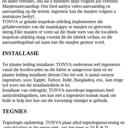
en ander vereistes, ons sal u monsters stuur volgens jou vereistes
Masjienaanvaarding: Ons bied aanlyn video-aanvaarding en
aanvaarding op die terrein, ingenieur kan die masjien volgens u
instruksies bedryf.
TONVA se gehalte-inspeksie-afdeling implementeer die
gehaltevereistes van die maatskappy se masjien en gietvorms
streng.Elke masjien of vorm sal die finale toets van die kwaliteit-
inspeksie-afdeling slaag voordat dit die fabriek verlaat, en die
aanvaardingsblad sal saam met die masjien gestuur word.
INSTALLASIE
Ter plaatse leiding installasie: TONVA ondersteun reël ingenieurs
vanaf die hoofkwartier na die kliënt se aangewese land vir ter
plaatse leiding installasie dienste.Ons het ook 'n aantal oorsese
ingenieurs, soos: Egipte, Turkye, Indië, Bangladesj, ens., kan enige
tyd wees om die installasiediens te lei.
Installasie van videogids: TONVA-naverkope-ingenieurs bied
aanlynleidingsdiens, ons kan met u ingenieurs kontak maak om
hulle te help leer hoe om die toerusting vinniger te gebruik.
TEGNIES
Tegnologie-opdatering: TONVA plaas altyd tegnologienavorsing en
-ontwikkeling in die eerste plek, ons het meer as 50 R & D-