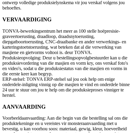
ontwerp volledige produksielynskema vir jou verskaf volgens jou
behoeftes.
VERVAARDIGING
TONVA-bewerkingsentrum het meer as 100 stelle hoëpresisie-
graveertoerusting, draadloop, draadsnytoerusting,
diepgatboortoerusting, CNC-draaibanke en ander verwerkings- en
karteringstoetstoerusting, wat beteken dat al die verwerking van
masjiene en gietvorms voltooi is. deur TONVA.
Produksieopvolging: Deur u bestellingsopvolgbestuurder kan u die
produksievordering van die masjien en vorm kry, ons verskaf foto's
en video's, sodat u die produksiestatus van die masjien en vorms in
die eerste keer kan begryp.
ERP-stelsel: TONVA ERP-stelsel sal jou ook help om enige
onderdele-inligting vinnig op die masjien te vind en onderdele binne
24 uur te stuur om jou te help om die produksieproses vinniger te
herstel.
AANVAARDING
Voorbeeldaanvaarding: Aan die begin van die bestelling sal ons die
produktekeninge en u vereistes vir monsteraanvaarding met u
bevestig, u kan voorhou soos: materiaal, gewig, kleur, hoeveelheid