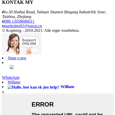
KONTAK MY
No.30 Huihai Road, Yuhuan Shamen Bingang Industriële Sone,
Taizhou, Zhejiang
0086 13058686611
marketing01@tonva.cn
© Kopiereg - 2010-2021: Alle regte voorbehou.
Stuur e-pos
WhatsApp
William
William
x