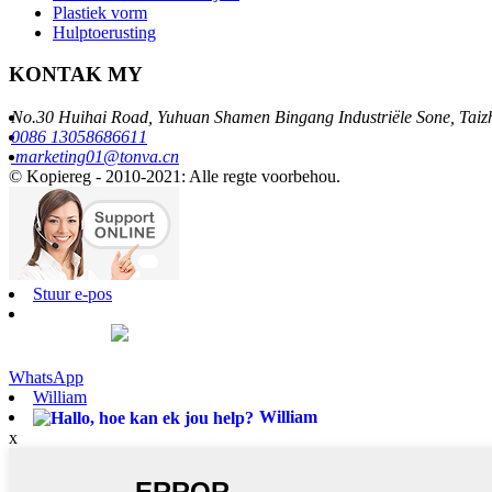
Plastiek vorm
Hulptoerusting
KONTAK MY
No.30 Huihai Road, Yuhuan Shamen Bingang Industriële Sone, Taiz
0086 13058686611
marketing01@tonva.cn
© Kopiereg - 2010-2021: Alle regte voorbehou.
Stuur e-pos
WhatsApp
William
William
x