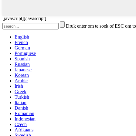
[javascript]
[/javascript]
Druk enter om te soek of ESC om to
English
French
German
Portuguese
Spanish
Russian
Japanese
Korean
Arabic
Irish
Greek
Turkish
Italian
Danish
Romanian
Indonesian
Czech
Afrikaans
Swedish