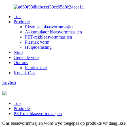
Tuis
Produkte
Ekstrusie blaasvormmasjien
Akkumulator blaasvormmasjien
PET-rekblaasvormmasjien
Plastiek vorm
Hulptoerusting
Nuus
Gereelde vrae
Oor ons
Fabriekstoer
Kontak Ons
English
Tuis
Produkte
PET rek blaasvormmasjien
Ons blaasvormmasjien word wyd toegepas op produkte vir daaglikse ge