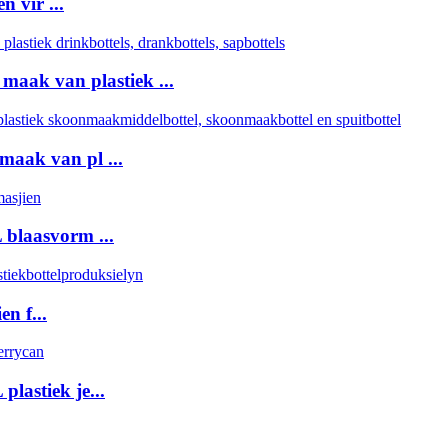
 vir ...
maak van plastiek ...
 maak van pl ...
blaasvorm ...
n f...
lastiek je...