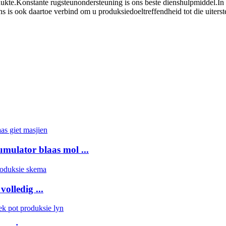
ukte.Konstante rugsteunondersteuning is ons beste dienshulpmiddel.In e
ns is ook daartoe verbind om u produksiedoeltreffendheid tot die uiter
mulator blaas mol ...
olledig ...