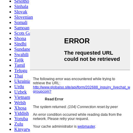
Sesotho
Sinhala
Slovak
Slovenian
Somali
Samoan
Scots Gaelic
Shona
Sindhi
Sundanese
Swahili
Tajik
Tamil
Telugu
Thai
Ukrainian
Urdu
Uzbek
Vietnamese
Welsh
Xhosa
Yiddish
Yoruba
Zulu
Kinyarwanda