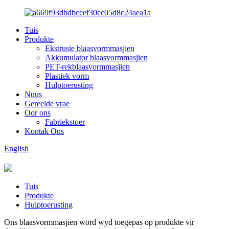
Tuis
Produkte
Ekstrusie blaasvormmasjien
Akkumulator blaasvormmasjien
PET-rekblaasvormmasjien
Plastiek vorm
Hulptoerusting
Nuus
Gereelde vrae
Oor ons
Fabriekstoer
Kontak Ons
English
Tuis
Produkte
Hulptoerusting
Ons blaasvormmasjien word wyd toegepas op produkte vir