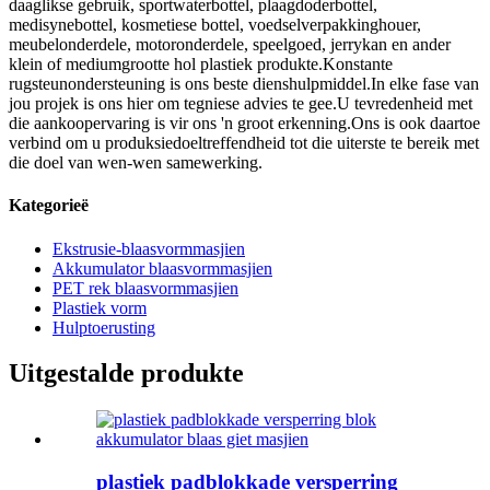
daaglikse gebruik, sportwaterbottel, plaagdoderbottel,
medisynebottel, kosmetiese bottel, voedselverpakkinghouer,
meubelonderdele, motoronderdele, speelgoed, jerrykan en ander
klein of mediumgrootte hol plastiek produkte.Konstante
rugsteunondersteuning is ons beste dienshulpmiddel.In elke fase van
jou projek is ons hier om tegniese advies te gee.U tevredenheid met
die aankoopervaring is vir ons 'n groot erkenning.Ons is ook daartoe
verbind om u produksiedoeltreffendheid tot die uiterste te bereik met
die doel van wen-wen samewerking.
Kategorieë
Ekstrusie-blaasvormmasjien
Akkumulator blaasvormmasjien
PET rek blaasvormmasjien
Plastiek vorm
Hulptoerusting
Uitgestalde produkte
plastiek padblokkade versperring