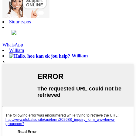
Stuur e-pos
WhatsApp
William
William
x